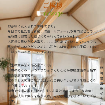
ご挨拶
message
お客様に支えられて90年あまり。
今日まで私たちは新築、増築、リフォームの専門家として 地
元地域に密着した家づくりを行ってまいりました。
お客様の想いをくみ取り、共に造りあげていく。いつまでも
長くお使いいただくためにも私たちは皆さまのお手伝いをし
ていきたいと思っております。
一生の大事業である家づくり。
原
自然のめぐみ、手づくりの家づくりこそが原嶋建設の目指す
嶋
長寿健康住宅です。
建
造り手とお客様の顔が見え、心の通い合いができる家づくり
設
を心掛けております。
株
健康で快適な家を1棟でも多くお届けできるよう日々進歩し
式
ている技術や素材を取り入れ、更なる努力を続けていく所存
会
です。
社