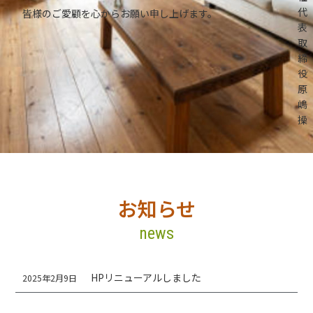
代
皆様のご愛顧を心からお願い申し上げます。
表
取
締
原
操
お知らせ
news
HPリニューアルしました
2025年2月9日